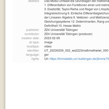
abstract:
Das Modul umfasst die Grundlagen der mathema
1. Differentiation von Funktionen einer und mehr
3. Elastizität, Taylor-Reihe und Regel von LHo
Integralrechnung 6. Einfache Differentialgleich
der Linearen Algebra 9. Vektoren- und Matrizena
Gleichungssysteme 12. Determinanten, Rang und
Definitheit 15. Hesse-Matrix
publisher:
ZDV Universität Tübingen
contributor:
ZDV Universität Tübingen (producer)
creation date:
2023-02-09
dc type:
image
localtype:
video
identifier:
UT_20230209_002_ws2223mathmethwiwi_000
language:
ger
rights:
Url:
https://timmsstatic.uni-tuebingen.de/jtim