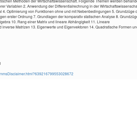
tischen Methoden der Wirtschaftswissenschaft. Folgende Themen werden behande
erer Variablen 2. Anwendung der Differentialrechnung in der Wirtschaftswissenscha
pital 4. Optimierung von Funktionen ohne und mit Nebenbedingungen 5. Grundzüge 
ungen erster Ordnung 7. Grundlagen der komparativ statischen Analyse 8. Grundzüg
lgebra 10. Rang einer Matrix und lineare Abhängigkeit 11. Lineare
 inverse Matrizen 13. Eigenwerte und Eigenvektoren 14. Quadratische Formen u
1
ms/TimmsDisclaimer.html?639216799553028672