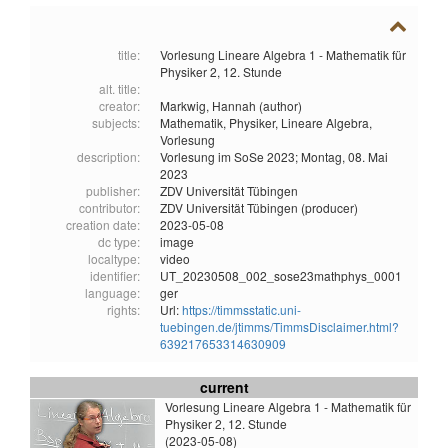
title:
Vorlesung Lineare Algebra 1 - Mathematik für
Physiker 2, 12. Stunde
alt. title:
creator:
Markwig, Hannah (author)
subjects:
Mathematik,
Physiker,
Lineare Algebra,
Vorlesung
description:
Vorlesung im SoSe 2023; Montag, 08. Mai
2023
publisher:
ZDV Universität Tübingen
contributor:
ZDV Universität Tübingen (producer)
creation date:
2023-05-08
dc type:
image
localtype:
video
identifier:
UT_20230508_002_sose23mathphys_0001
language:
ger
rights:
Url:
https://timmsstatic.uni-
tuebingen.de/jtimms/TimmsDisclaimer.html?
639217653314630909
current
Vorlesung Lineare Algebra 1 - Mathematik für
Physiker 2, 12. Stunde
(2023-05-08)