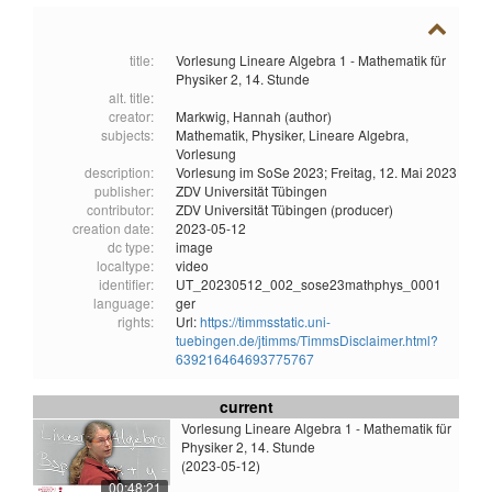
title:
Vorlesung Lineare Algebra 1 - Mathematik für
Physiker 2, 14. Stunde
alt. title:
creator:
Markwig, Hannah (author)
subjects:
Mathematik,
Physiker,
Lineare Algebra,
Vorlesung
description:
Vorlesung im SoSe 2023; Freitag, 12. Mai 2023
publisher:
ZDV Universität Tübingen
contributor:
ZDV Universität Tübingen (producer)
creation date:
2023-05-12
dc type:
image
localtype:
video
identifier:
UT_20230512_002_sose23mathphys_0001
language:
ger
rights:
Url:
https://timmsstatic.uni-
tuebingen.de/jtimms/TimmsDisclaimer.html?
639216464693775767
current
Vorlesung Lineare Algebra 1 - Mathematik für
Physiker 2, 14. Stunde
(2023-05-12)
00:48:21