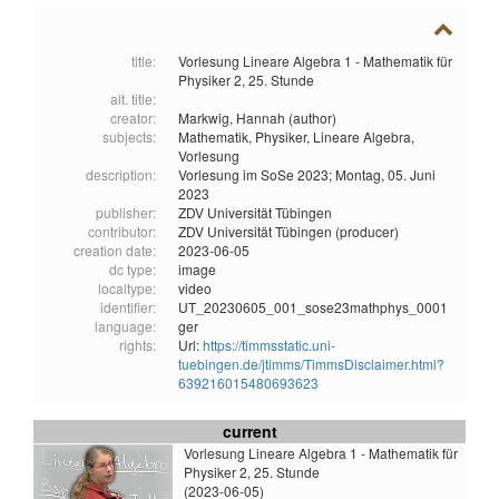
title:
Vorlesung Lineare Algebra 1 - Mathematik für
Physiker 2, 25. Stunde
alt. title:
creator:
Markwig, Hannah (author)
subjects:
Mathematik,
Physiker,
Lineare Algebra,
Vorlesung
description:
Vorlesung im SoSe 2023; Montag, 05. Juni
2023
publisher:
ZDV Universität Tübingen
contributor:
ZDV Universität Tübingen (producer)
creation date:
2023-06-05
dc type:
image
localtype:
video
identifier:
UT_20230605_001_sose23mathphys_0001
language:
ger
rights:
Url:
https://timmsstatic.uni-
tuebingen.de/jtimms/TimmsDisclaimer.html?
639216015480693623
current
Vorlesung Lineare Algebra 1 - Mathematik für
Physiker 2, 25. Stunde
(2023-06-05)