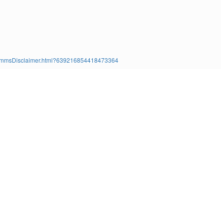
ms/TimmsDisclaimer.html?639216854418473364