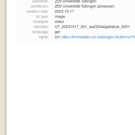
publisher:
ZDV Universität Tübingen
contributor:
ZDV Universität Tübingen (producer)
creation date:
2023-10-17
dc type:
image
localtype:
video
identifier:
UT_20231017_001_ws2324algebstruk_0001
language:
ger
rights:
Url:
https://timmsstatic.uni-tuebingen.de/jtim