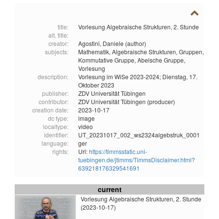
title:
Vorlesung Algebraische Strukturen, 2. Stunde
alt. title:
creator:
Agostini, Daniele (author)
subjects:
Mathematik,
Algebraische Strukturen,
Gruppen,
Kommutative Gruppe,
Abelsche Gruppe,
Vorlesung
description:
Vorlesung im WiSe 2023-2024; Dienstag, 17.
Oktober 2023
publisher:
ZDV Universität Tübingen
contributor:
ZDV Universität Tübingen (producer)
creation date:
2023-10-17
dc type:
image
localtype:
video
identifier:
UT_20231017_002_ws2324algebstruk_0001
language:
ger
rights:
Url:
https://timmsstatic.uni-
tuebingen.de/jtimms/TimmsDisclaimer.html?
639218176329541691
current
Vorlesung Algebraische Strukturen, 2. Stunde
(2023-10-17)