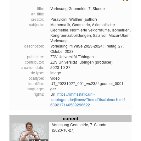
title:
Vorlesung Geometrie, 7. Stunde
alt. title:
creator:
Paravicini, Walther (author)
subjects:
Mathematik,
Geometrie,
Axiomatische
Geometrie,
Normierte Vektorräume,
Isometrien,
Kongruenzabbildungen,
Satz von Mazur-Ulam,
Vorlesung
description:
Vorlesung im WiSe 2023-2024; Freitag, 27.
Oktober 2023
publisher:
ZDV Universität Tübingen
contributor:
ZDV Universität Tübingen (producer)
creation date:
2023-10-27
dc type:
image
localtype:
video
identifier:
UT_20231027_001_ws2324geomet_0001
language:
ger
rights:
Url:
https://timmsstatic.uni-
tuebingen.de/jtimms/TimmsDisclaimer.html?
639217146539296622
current
Vorlesung Geometrie, 7. Stunde
(2023-10-27)