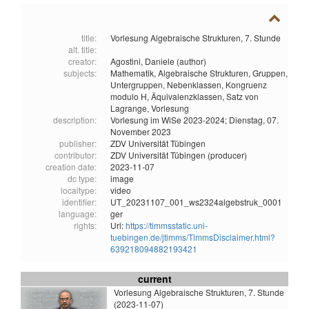
title:
Vorlesung Algebraische Strukturen, 7. Stunde
alt. title:
creator:
Agostini, Daniele (author)
subjects:
Mathematik,
Algebraische Strukturen,
Gruppen,
Untergruppen,
Nebenklassen,
Kongruenz
modulo H,
Äquivalenzklassen,
Satz von
Lagrange,
Vorlesung
description:
Vorlesung im WiSe 2023-2024; Dienstag, 07.
November 2023
publisher:
ZDV Universität Tübingen
contributor:
ZDV Universität Tübingen (producer)
creation date:
2023-11-07
dc type:
image
localtype:
video
identifier:
UT_20231107_001_ws2324algebstruk_0001
language:
ger
rights:
Url:
https://timmsstatic.uni-
tuebingen.de/jtimms/TimmsDisclaimer.html?
639218094882193421
current
Vorlesung Algebraische Strukturen, 7. Stunde
(2023-11-07)