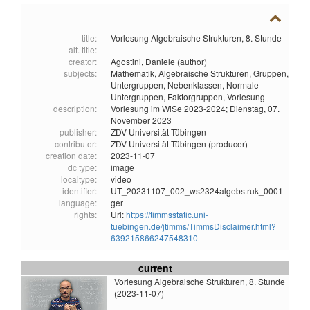
title:
Vorlesung Algebraische Strukturen, 8. Stunde
alt. title:
creator:
Agostini, Daniele (author)
subjects:
Mathematik,
Algebraische Strukturen,
Gruppen,
Untergruppen,
Nebenklassen,
Normale
Untergruppen,
Faktorgruppen,
Vorlesung
description:
Vorlesung im WiSe 2023-2024; Dienstag, 07.
November 2023
publisher:
ZDV Universität Tübingen
contributor:
ZDV Universität Tübingen (producer)
creation date:
2023-11-07
dc type:
image
localtype:
video
identifier:
UT_20231107_002_ws2324algebstruk_0001
language:
ger
rights:
Url:
https://timmsstatic.uni-
tuebingen.de/jtimms/TimmsDisclaimer.html?
639215866247548310
current
Vorlesung Algebraische Strukturen, 8. Stunde
(2023-11-07)