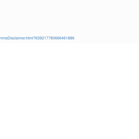
ms/TimmsDisclaimer.html?639217780666461886