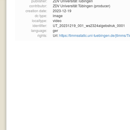
publisher:
ZDV Universität Tübingen
contributor:
ZDV Universität Tübingen (producer)
creation date:
2023-12-19
dc type:
image
localtype:
video
identifier:
UT_20231219_001_ws2324algebstruk_0001
language:
ger
rights:
Url:
https://timmsstatic.uni-tuebingen.de/jtim