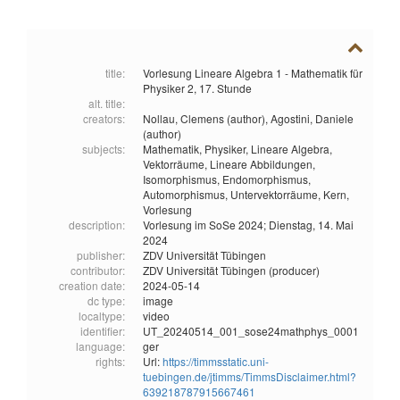
title:
Vorlesung Lineare Algebra 1 - Mathematik für
Physiker 2, 17. Stunde
alt. title:
creators:
Nollau, Clemens (author),
Agostini, Daniele
(author)
subjects:
Mathematik,
Physiker,
Lineare Algebra,
Vektorräume,
Lineare Abbildungen,
Isomorphismus,
Endomorphismus,
Automorphismus,
Untervektorräume,
Kern,
Vorlesung
description:
Vorlesung im SoSe 2024; Dienstag, 14. Mai
2024
publisher:
ZDV Universität Tübingen
contributor:
ZDV Universität Tübingen (producer)
creation date:
2024-05-14
dc type:
image
localtype:
video
identifier:
UT_20240514_001_sose24mathphys_0001
language:
ger
rights:
Url:
https://timmsstatic.uni-
tuebingen.de/jtimms/TimmsDisclaimer.html?
639218787915667461