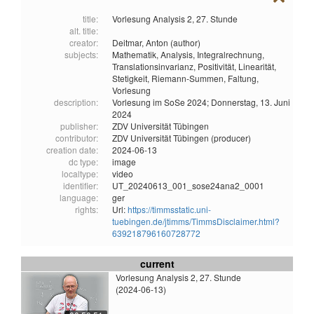
title:
Vorlesung Analysis 2, 27. Stunde
alt. title:
creator:
Deitmar, Anton (author)
subjects:
Mathematik,
Analysis,
Integralrechnung,
Translationsinvarianz,
Positivität,
Linearität,
Stetigkeit,
Riemann-Summen,
Faltung,
Vorlesung
description:
Vorlesung im SoSe 2024; Donnerstag, 13. Juni
2024
publisher:
ZDV Universität Tübingen
contributor:
ZDV Universität Tübingen (producer)
creation date:
2024-06-13
dc type:
image
localtype:
video
identifier:
UT_20240613_001_sose24ana2_0001
language:
ger
rights:
Url:
https://timmsstatic.uni-
tuebingen.de/jtimms/TimmsDisclaimer.html?
639218796160728772
current
Vorlesung Analysis 2, 27. Stunde
(2024-06-13)