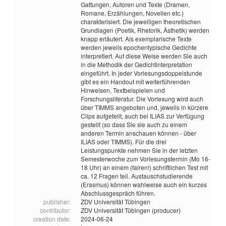
Gattungen, Autoren und Texte (Dramen,
Romane, Erzählungen, Novellen etc.)
charakterisiert. Die jeweiligen theoretischen
Grundlagen (Poetik, Rhetorik, Ästhetik) werden
knapp erläutert. Als exemplarische Texte
werden jeweils epochentypische Gedichte
interpretiert. Auf diese Weise werden Sie auch
in die Methodik der Gedichtinterpretation
eingeführt. In jeder Vorlesungsdoppelstunde
gibt es ein Handout mit weiterführenden
Hinweisen, Textbeispielen und
Forschungsliteratur. Die Vorlesung wird auch
über TIMMS angeboten und, jeweils in kürzere
Clips aufgeteilt, auch bei ILIAS zur Verfügung
gestellt (so dass Sie sie auch zu einem
anderen Termin anschauen können - über
ILIAS oder TIMMS). Für die drei
Leistungspunkte nehmen Sie in der letzten
Semesterwoche zum Vorlesungstermin (Mo 16-
18 Uhr) an einem (fairen!) schriftlichen Test mit
ca. 12 Fragen teil. Austauschstudierende
(Erasmus) können wahlweise auch ein kurzes
Abschlussgespräch führen.
publisher:
ZDV Universität Tübingen
contributor:
ZDV Universität Tübingen (producer)
creation date:
2024-06-24