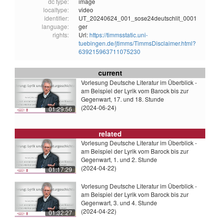
dc type:
image
localtype:
video
identifier:
UT_20240624_001_sose24deutschlit_0001
language:
ger
rights:
Url:
https://timmsstatic.uni-
tuebingen.de/jtimms/TimmsDisclaimer.html?
639215963711075230
current
Vorlesung Deutsche Literatur im Überblick -
am Beispiel der Lyrik vom Barock bis zur
Gegenwart, 17. und 18. Stunde
(2024-06-24)
01:29:56
related
Vorlesung Deutsche Literatur im Überblick -
am Beispiel der Lyrik vom Barock bis zur
Gegenwart, 1. und 2. Stunde
(2024-04-22)
01:17:29
Vorlesung Deutsche Literatur im Überblick -
am Beispiel der Lyrik vom Barock bis zur
Gegenwart, 3. und 4. Stunde
(2024-04-22)
01:32:27