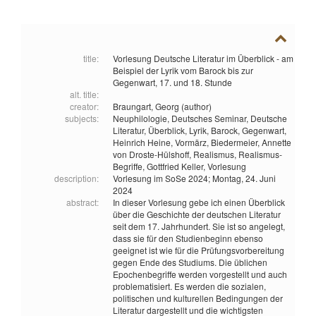
title:
Vorlesung Deutsche Literatur im Überblick - am
Beispiel der Lyrik vom Barock bis zur
Gegenwart, 17. und 18. Stunde
alt. title:
creator:
Braungart, Georg (author)
subjects:
Neuphilologie,
Deutsches Seminar,
Deutsche
Literatur,
Überblick,
Lyrik,
Barock,
Gegenwart,
Heinrich Heine,
Vormärz,
Biedermeier,
Annette
von Droste-Hülshoff,
Realismus,
Realismus-
Begriffe,
Gottfried Keller,
Vorlesung
description:
Vorlesung im SoSe 2024; Montag, 24. Juni
2024
abstract:
In dieser Vorlesung gebe ich einen Überblick
über die Geschichte der deutschen Literatur
seit dem 17. Jahrhundert. Sie ist so angelegt,
dass sie für den Studienbeginn ebenso
geeignet ist wie für die Prüfungsvorbereitung
gegen Ende des Studiums. Die üblichen
Epochenbegriffe werden vorgestellt und auch
problematisiert. Es werden die sozialen,
politischen und kulturellen Bedingungen der
Literatur dargestellt und die wichtigsten