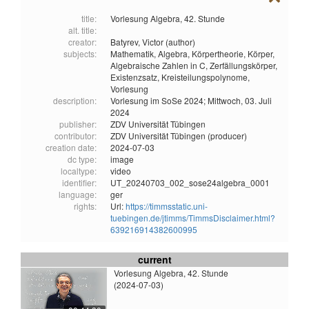
title:
Vorlesung Algebra, 42. Stunde
alt. title:
creator:
Batyrev, Victor (author)
subjects:
Mathematik,
Algebra,
Körpertheorie,
Körper,
Algebraische Zahlen in C,
Zerfällungskörper,
Existenzsatz,
Kreisteilungspolynome,
Vorlesung
description:
Vorlesung im SoSe 2024; Mittwoch, 03. Juli
2024
publisher:
ZDV Universität Tübingen
contributor:
ZDV Universität Tübingen (producer)
creation date:
2024-07-03
dc type:
image
localtype:
video
identifier:
UT_20240703_002_sose24algebra_0001
language:
ger
rights:
Url:
https://timmsstatic.uni-
tuebingen.de/jtimms/TimmsDisclaimer.html?
639216914382600995
current
Vorlesung Algebra, 42. Stunde
(2024-07-03)