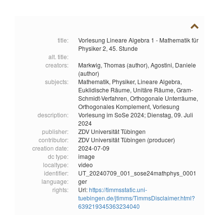
title:
Vorlesung Lineare Algebra 1 - Mathematik für
Physiker 2, 45. Stunde
alt. title:
creators:
Markwig, Thomas (author),
Agostini, Daniele
(author)
subjects:
Mathematik,
Physiker,
Lineare Algebra,
Euklidische Räume,
Unitäre Räume,
Gram-
Schmidt-Verfahren,
Orthogonale Unterräume,
Orthogonales Komplement,
Vorlesung
description:
Vorlesung im SoSe 2024; Dienstag, 09. Juli
2024
publisher:
ZDV Universität Tübingen
contributor:
ZDV Universität Tübingen (producer)
creation date:
2024-07-09
dc type:
image
localtype:
video
identifier:
UT_20240709_001_sose24mathphys_0001
language:
ger
rights:
Url:
https://timmsstatic.uni-
tuebingen.de/jtimms/TimmsDisclaimer.html?
639219345363234040