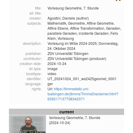
title:
Vorlesung Geometrie, 7. Stunde
alt. title:
creator:
Agostini, Daniele (author)
subjects:
Mathematik,
Geometrie,
Affine Geometrie,
Affine Ebene,
Affine Transformation,
Geraden,
parallele Geraden,
inzidente Geraden,
Felix
Klein,
Vorlesung
description:
Vorlesung im WiSe 2024-2025; Donnerstag,
24. Oktober 2024
publisher:
ZDV Universität Tübingen
contributor:
ZDV Universität Tübingen (producer)
creation date:
2024-10-24
dc type:
image
localtype:
video
identifier:
UT_20241024_001_ws2425geomet_0001
language:
ger
rights:
Url:
https://timmsstatic.uni-
tuebingen.de/jtimms/TimmsDisclaimer.html?
639217137708342371
current
Vorlesung Geometrie, 7. Stunde
(2024-10-24)