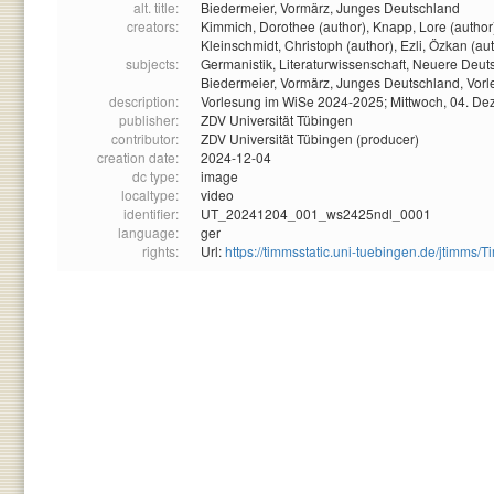
alt. title:
Biedermeier, Vormärz, Junges Deutschland
creators:
Kimmich, Dorothee (author),
Knapp, Lore (author
Kleinschmidt, Christoph (author),
Ezli, Özkan (au
subjects:
Germanistik,
Literaturwissenschaft,
Neuere Deuts
Biedermeier,
Vormärz,
Junges Deutschland,
Vorl
description:
Vorlesung im WiSe 2024-2025; Mittwoch, 04. D
publisher:
ZDV Universität Tübingen
contributor:
ZDV Universität Tübingen (producer)
creation date:
2024-12-04
dc type:
image
localtype:
video
identifier:
UT_20241204_001_ws2425ndl_0001
language:
ger
rights:
Url:
https://timmsstatic.uni-tuebingen.de/jtim