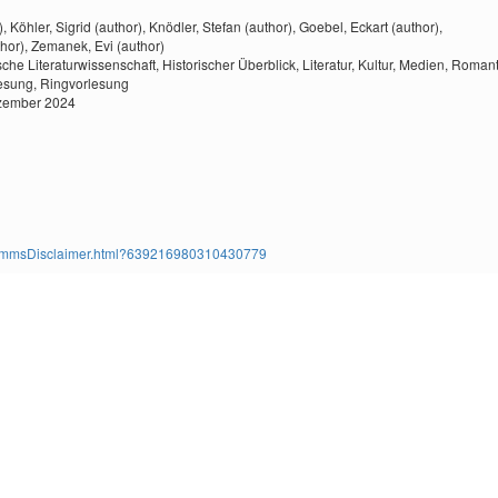
),
Köhler, Sigrid (author),
Knödler, Stefan (author),
Goebel, Eckart (author),
thor),
Zemanek, Evi (author)
che Literaturwissenschaft,
Historischer Überblick,
Literatur,
Kultur,
Medien,
Romant
esung,
Ringvorlesung
ezember 2024
ms/TimmsDisclaimer.html?639216980310430779