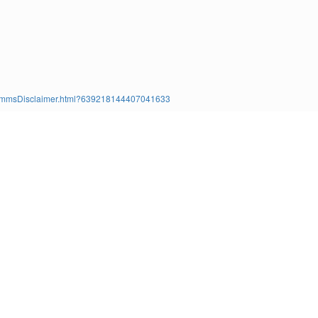
ms/TimmsDisclaimer.html?639218144407041633