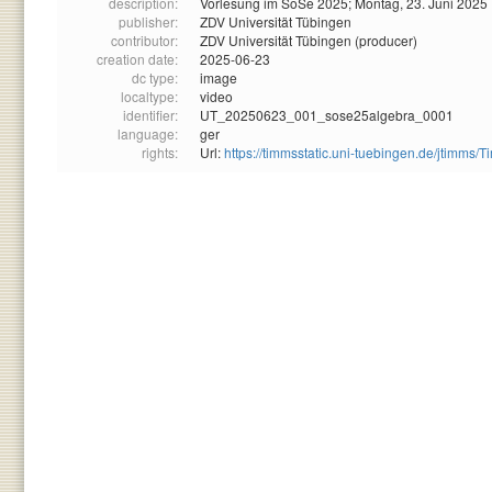
description:
Vorlesung im SoSe 2025; Montag, 23. Juni 2025
publisher:
ZDV Universität Tübingen
contributor:
ZDV Universität Tübingen (producer)
creation date:
2025-06-23
dc type:
image
localtype:
video
identifier:
UT_20250623_001_sose25algebra_0001
language:
ger
rights:
Url:
https://timmsstatic.uni-tuebingen.de/jtim