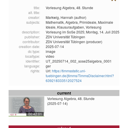
title:
Vorlesung Algebra, 48. Stunde
alt. title:
creator:
Markwig, Hannah (author)
subjects:
Mathematik,
Algebra,
Primideale,
Maximale
Ideale,
Klausuraufgaben,
Vorlesung
description:
Vorlesung im SoSe 2025; Montag, 14. Juli 2025
publisher:
ZDV Universität Tübingen
contributor:
ZDV Universität Tübingen (producer)
creation date:
2025-07-14
dc type:
image
localtype:
video
identifier:
UT_20250714_002_sose25algebra_0001
language:
ger
rights:
Url:
https://timmsstatic.uni-
tuebingen.de/jtimms/TimmsDisclaimer.html?
639218333512027524
current
Vorlesung Algebra, 48. Stunde
(2025-07-14)
00:42:01