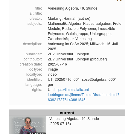
title:
Vorlesung Algebra, 49. Stunde
alt. title:
creator:
Markwig, Hannah (author)
subjects:
Mathematik,
Algebra,
Klausuraufgaben,
Freie
Moduln,
Reduzible Polynome,
Irreduzible
Polynome,
Galoisgruppe,
Untergruppe,
Zwischenkörper,
Vorlesung
description:
Vorlesung im SoSe 2025; Mittwoch, 16. Juli
2025
publisher:
ZDV Universität Tübingen
contributor:
ZDV Universität Tübingen (producer)
creation date:
2025-07-16
dc type:
image
localtype:
video
identifier:
UT_20250716_001_sose25algebra_0001
language:
ger
rights:
Url:
https://timmsstatic.uni-
tuebingen.de/jtimms/TimmsDisclaimer.html?
639217876143881845
current
Vorlesung Algebra, 49. Stunde
(2025-07-16)