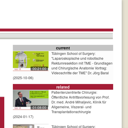
current
Tübingen School of Surgery:
"Laparoskopische und robotische
Rektumresektion mit TME - Grundlagen
und Chirurgische Anatomie Vortrag:
00:21:00
Videoschritte der TME" Dr. Jörg Baral
(2025-10-06)
related
Patientenzentrierte Chirurgie:
Öffentliche Antrittsvorlesung von Prof.
Dr. med. André Mihaljevic, Klinik für
Allgemeine, Viszeral- und
01:08:00
Transplantationschirurgie
(2024-01-17)
Tübingen School of Surgery: