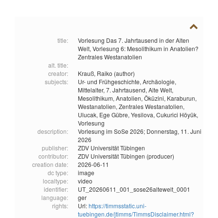
title:
Vorlesung Das 7. Jahrtausend in der Alten
Welt, Vorlesung 6: Mesolithikum in Anatolien?
Zentrales Westanatolien
alt. title:
creator:
Krauß, Raiko (author)
subjects:
Ur- und Frühgeschichte,
Archäologie,
Mittelalter,
7. Jahrtausend,
Alte Welt,
Mesolithikum,
Anatolien,
Öküzini,
Karaburun,
Westanatolien,
Zentrales Westanatolien,
Ulucak,
Ege Gübre,
Yesilova,
Cukurici Höyük,
Vorlesung
description:
Vorlesung im SoSe 2026; Donnerstag, 11. Juni
2026
publisher:
ZDV Universität Tübingen
contributor:
ZDV Universität Tübingen (producer)
creation date:
2026-06-11
dc type:
image
localtype:
video
identifier:
UT_20260611_001_sose26altewelt_0001
language:
ger
rights:
Url:
https://timmsstatic.uni-
tuebingen.de/jtimms/TimmsDisclaimer.html?