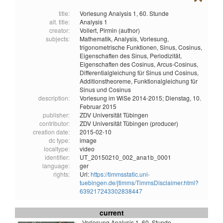
title:
Vorlesung Analysis 1, 60. Stunde
alt. title:
Analysis 1
creator:
Vollert, Pirmin (author)
subjects:
Mathematik,
Analysis,
Vorlesung,
trigonometrische Funktionen,
Sinus,
Cosinus,
Eigenschaften des Sinus,
Periodizität,
Eigenschaften des Cosinus,
Arcus-Cosinus,
Differentialgleichung für Sinus und Cosinus,
Additionstheoreme,
Funktionalgleichung für
Sinus und Cosinus
description:
Vorlesung im WiSe 2014-2015; Dienstag, 10.
Februar 2015
publisher:
ZDV Universität Tübingen
contributor:
ZDV Universität Tübingen (producer)
creation date:
2015-02-10
dc type:
image
localtype:
video
identifier:
UT_20150210_002_ana1b_0001
language:
ger
rights:
Url:
https://timmsstatic.uni-
tuebingen.de/jtimms/TimmsDisclaimer.html?
639217243302838447
current
Vorlesung Analysis 1, 60. Stunde