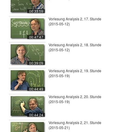
00:33:59
Vorlesung Analysis 2, 17. Stunde
(2015-05-12)
00:47:47
Vorlesung Analysis 2, 18. Stunde
(2015-05-12)
00:39:09
Vorlesung Analysis 2, 19. Stunde
(2015-05-19)
00:44:49
Vorlesung Analysis 2, 20. Stunde
(2015-05-19)
00:44:24
Vorlesung Analysis 2, 21. Stunde
(2015-05-21)