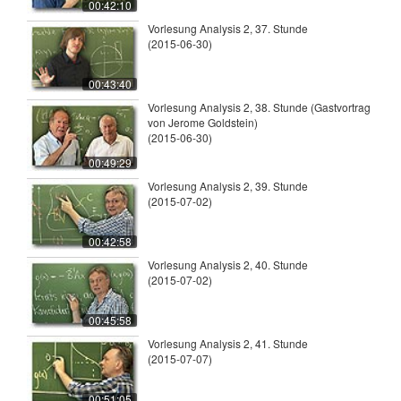
00:42:10
Vorlesung Analysis 2, 37. Stunde
(2015-06-30)
00:43:40
Vorlesung Analysis 2, 38. Stunde (Gastvortrag
von Jerome Goldstein)
(2015-06-30)
00:49:29
Vorlesung Analysis 2, 39. Stunde
(2015-07-02)
00:42:58
Vorlesung Analysis 2, 40. Stunde
(2015-07-02)
00:45:58
Vorlesung Analysis 2, 41. Stunde
(2015-07-07)
00:51:05