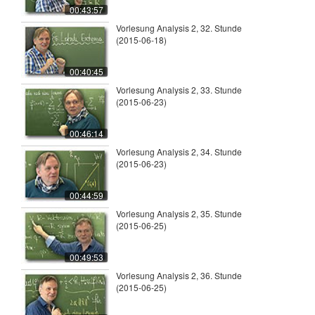
00:43:57
Vorlesung Analysis 2, 32. Stunde
(2015-06-18)
00:40:45
Vorlesung Analysis 2, 33. Stunde
(2015-06-23)
00:46:14
Vorlesung Analysis 2, 34. Stunde
(2015-06-23)
00:44:59
Vorlesung Analysis 2, 35. Stunde
(2015-06-25)
00:49:53
Vorlesung Analysis 2, 36. Stunde
(2015-06-25)