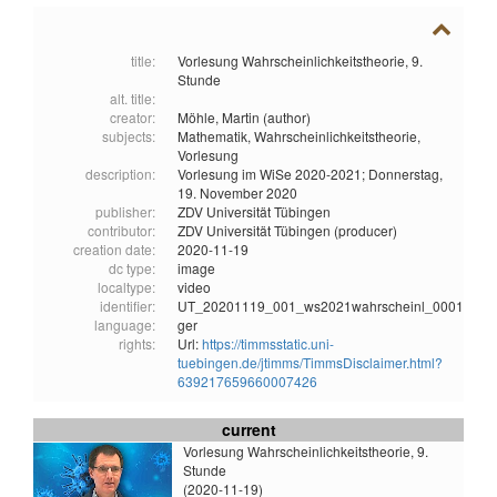
title:
Vorlesung Wahrscheinlichkeitstheorie, 9.
Stunde
alt. title:
creator:
Möhle, Martin (author)
subjects:
Mathematik,
Wahrscheinlichkeitstheorie,
Vorlesung
description:
Vorlesung im WiSe 2020-2021; Donnerstag,
19. November 2020
publisher:
ZDV Universität Tübingen
contributor:
ZDV Universität Tübingen (producer)
creation date:
2020-11-19
dc type:
image
localtype:
video
identifier:
UT_20201119_001_ws2021wahrscheinl_0001
language:
ger
rights:
Url:
https://timmsstatic.uni-
tuebingen.de/jtimms/TimmsDisclaimer.html?
639217659660007426
current
Vorlesung Wahrscheinlichkeitstheorie, 9.
Stunde
(2020-11-19)