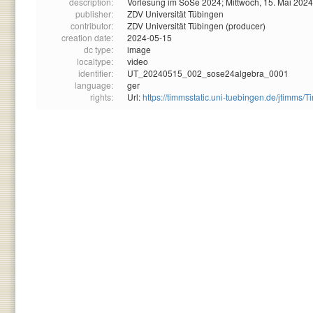
description:
Vorlesung im SoSe 2024; Mittwoch, 15. Mai 2024
publisher:
ZDV Universität Tübingen
contributor:
ZDV Universität Tübingen (producer)
creation date:
2024-05-15
dc type:
image
localtype:
video
identifier:
UT_20240515_002_sose24algebra_0001
language:
ger
rights:
Url:
https://timmsstatic.uni-tuebingen.de/jtim