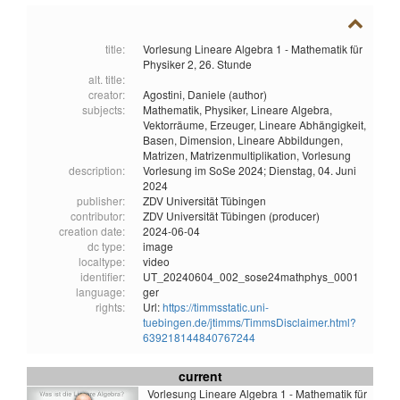
title:
Vorlesung Lineare Algebra 1 - Mathematik für
Physiker 2, 26. Stunde
alt. title:
creator:
Agostini, Daniele (author)
subjects:
Mathematik,
Physiker,
Lineare Algebra,
Vektorräume,
Erzeuger,
Lineare Abhängigkeit,
Basen,
Dimension,
Lineare Abbildungen,
Matrizen,
Matrizenmultiplikation,
Vorlesung
description:
Vorlesung im SoSe 2024; Dienstag, 04. Juni
2024
publisher:
ZDV Universität Tübingen
contributor:
ZDV Universität Tübingen (producer)
creation date:
2024-06-04
dc type:
image
localtype:
video
identifier:
UT_20240604_002_sose24mathphys_0001
language:
ger
rights:
Url:
https://timmsstatic.uni-
tuebingen.de/jtimms/TimmsDisclaimer.html?
639218144840767244
current
Vorlesung Lineare Algebra 1 - Mathematik für