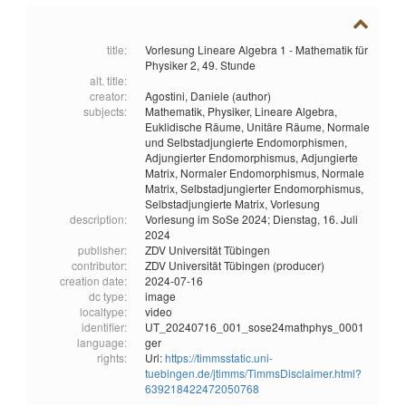
title:
Vorlesung Lineare Algebra 1 - Mathematik für
Physiker 2, 49. Stunde
alt. title:
creator:
Agostini, Daniele (author)
subjects:
Mathematik,
Physiker,
Lineare Algebra,
Euklidische Räume,
Unitäre Räume,
Normale
und Selbstadjungierte Endomorphismen,
Adjungierter Endomorphismus,
Adjungierte
Matrix,
Normaler Endomorphismus,
Normale
Matrix,
Selbstadjungierter Endomorphismus,
Selbstadjungierte Matrix,
Vorlesung
description:
Vorlesung im SoSe 2024; Dienstag, 16. Juli
2024
publisher:
ZDV Universität Tübingen
contributor:
ZDV Universität Tübingen (producer)
creation date:
2024-07-16
dc type:
image
localtype:
video
identifier:
UT_20240716_001_sose24mathphys_0001
language:
ger
rights:
Url:
https://timmsstatic.uni-
tuebingen.de/jtimms/TimmsDisclaimer.html?
639218422472050768