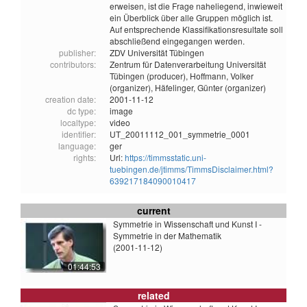
erweisen, ist die Frage naheliegend, inwieweit
ein Überblick über alle Gruppen möglich ist.
Auf entsprechende Klassifikationsresultate soll
abschließend eingegangen werden.
publisher:
ZDV Universität Tübingen
contributors:
Zentrum für Datenverarbeitung Universität
Tübingen (producer),
Hoffmann, Volker
(organizer),
Häfelinger, Günter (organizer)
creation date:
2001-11-12
dc type:
image
localtype:
video
identifier:
UT_20011112_001_symmetrie_0001
language:
ger
rights:
Url:
https://timmsstatic.uni-
tuebingen.de/jtimms/TimmsDisclaimer.html?
639217184090010417
current
Symmetrie in Wissenschaft und Kunst I -
Symmetrie in der Mathematik
(2001-11-12)
01:44:53
related