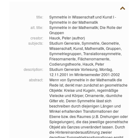
title:
Symmetrie in Wissenschaft und Kunst I -
Symmetrie in der Mathematik
alt. title:
Symmetrie in der Mathematik; Die Rolle der
Gruppen
creator:
Hauck, Peter (author)
subjects:
Studium Generale,
Symmetrie,
Geometrie,
Wissenschaft,
Kunst,
Mathematik,
Gruppen,
Symmetriegruppen,
Translationssymmetrie,
Friesornamente,
Flächenornamente,
Codierungstheorie,
Hauck, Peter
description:
Studium Generale Vorlesung, Montag,
12.11.2001 im Wintersemester 2001-2002
abstract:
Wenn von Symmetrie in der Mathematik die
Rede ist, denkt man zunächst an geometrische
Objekte: Kreise und Kugeln, regelmäßige
Vielecke und Körper, Ornamente, räumliche
Gitter etc. Deren Symmetrie lässt sich
beschreiben durch diejenigen Längen und
Winkel erhaltenden Transformationen der
Ebene bzw. des Raumes (z.B. Drehungen oder
Spiegelungen), die das jeweilige geometrische
Objekt als Ganzes unverändert lassen. Durch
die Hintereinanderausführung zweier
derartiger Symmetrietransformationen ergibt